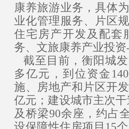
康养旅游业务，具体
业化管理服务、片区
住宅房产开发及配套
务、文旅康养产业投资
截至目前，衡阳城发
多亿元，到位资金14
施、房地产和片区开发等
亿元；建设城市主次干
及桥梁90余座，约占
设保障性住房项目15个，