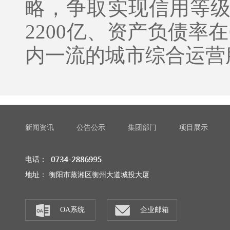
略，争取实现信用等级
2200亿、资产负债率
内一流的城市综合运营
新闻资讯
公告公示
集团部门
项目展示
电话：
地址： 衡阳市蒸湘区衡州大道城投大厦
OA系统
企业邮箱